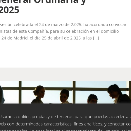
 2025
 sesión celebrada el 24 de marzo de 2.025, ha acordado convocar
nistas de esta Compañía, para su celebración en el domicilio
 24 de Madrid, el día 25 de abril de 2.025, a las […]
Usamos cookies propias y de terceros para que puedas acceder a l
eb con determinadas características, fines analíticos, y conectar c