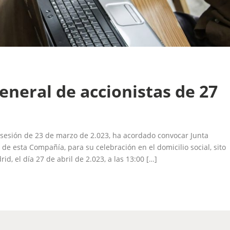
eneral de accionistas de 27
 sesión de 23 de marzo de 2.023, ha acordado convocar Junta
 de esta Compañía, para su celebración en el domicilio social, sito
d, el día 27 de abril de 2.023, a las 13:00 […]