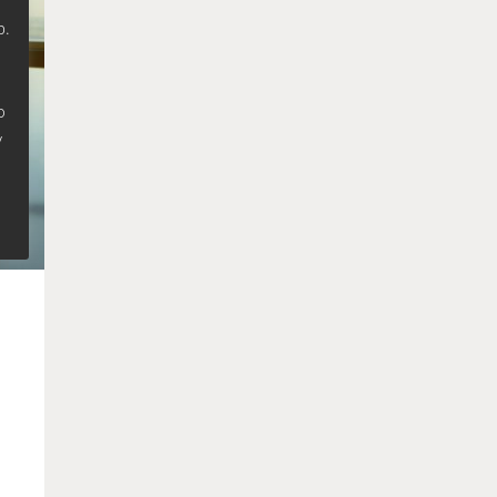
o
b.
o
y