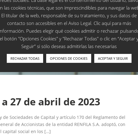
redes sociales. La base legal es el consentimiento del usuario, salv
n las cookies técnicas, que son imprescindibles para navegar la we
El titular de la web, responsable de su tratamiento, y sus datos de
contacto son accesibles en el
Aviso Legal
. Clic
aquí
para más
información. Puedes elegir qué cookies admitir o rechazar pulsand
el botón "Opciones Cookies" y "Rechazar Todas" o clic en “Aceptar 
Seguir” si sólo deseas admitirlas las necesarias
RECHAZAR TODAS
OPCIONES DE COOKIES
ACEPTAR Y SEGUIR
a 27 de abril de 2023
Ley de Sociedades de Capital y artículo 170 del Reglamento del
General de Accionistas de la entidad RENFILA S.A. adoptó, con
 capital social en los […]