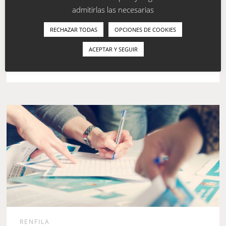
Registro Mercantil, se hace público que la Junta General
admitirlas las necesarias
de Accionistas de la entidad RENFILA S.A. adoptó por
RECHAZAR TODAS
OPCIONES DE COOKIES
unanimidad, con fecha 25 de abril de 2025, el acuerdo
de reducir el capital social […]
ACEPTAR Y SEGUIR
›
LEER MÁS
RENFILA