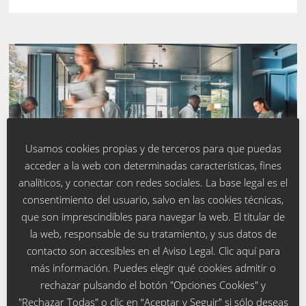
Usamos cookies propias y de terceros para que puedas
acceder a la web con determinadas características, fines
analíticos, y conectar con redes sociales. La base legal es el
consentimiento del usuario, salvo en las cookies técnicas,
RENFILA
que son imprescindibles para navegar la web. El titular de
Reducción de capital
la web, responsable de su tratamiento, y sus datos de
2025
contacto son accesibles en el
Aviso Legal
. Clic
aquí
para
más información. Puedes elegir qué cookies admitir o
rechazar pulsando el botón "Opciones Cookies" y
A efectos de lo previsto en el artículo 319 de la Ley de
Sociedades de Capital y artículo 170 del Reglamento del
"Rechazar Todas" o clic en “Aceptar y Seguir” si sólo deseas